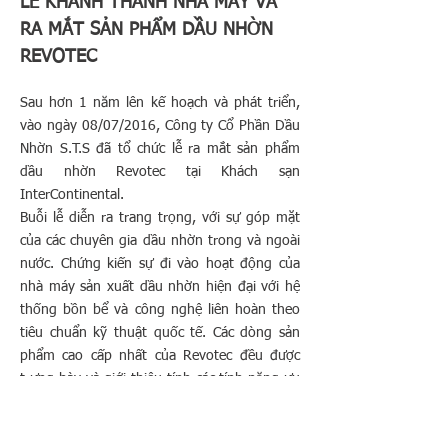
LỄ KHÁNH THÀNH NHÀ MÁY VÀ
RA MẮT SẢN PHẨM DẦU NHỜN
REVOTEC
Sau hơn 1 năm lên kế hoạch và phát triển,
vào ngày 08/07/2016, Công ty Cổ Phần Dầu
Nhờn S.T.S đã tổ chức lễ ra mắt sản phẩm
dầu nhờn Revotec tại Khách sạn
InterContinental.
Buỗi lễ diễn ra trang trọng, với sự góp mặt
của các chuyên gia dầu nhờn trong và ngoài
nước. Chứng kiến sự đi vào hoạt động của
nhà máy sản xuất dầu nhờn hiện đại với hệ
thống bồn bể và công nghệ liên hoàn theo
tiêu chuẩn kỹ thuật quốc tế. Các dòng sản
phẩm cao cấp nhất của Revotec đều được
trưng bày và giới thiệu tính các tính năng ưu
việt trong sự kiện .